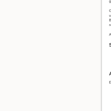
g
G
u
B
r
A
E