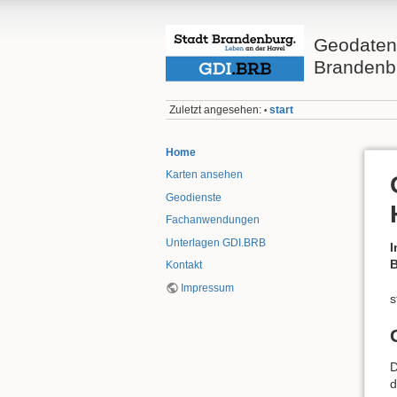
Geodateni
Brandenbu
Zuletzt angesehen:
start
•
Home
Karten ansehen
Geodienste
Fachanwendungen
Unterlagen GDI.BRB
I
B
Kontakt
Impressum
s
D
d