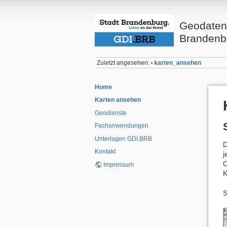
Geodateni
Brandenbu
Zuletzt angesehen:
karten_ansehen
•
Home
Karten ansehen
Geodienste
Fachanwendungen
Unterlagen GDI.BRB
D
Kontakt
j
C
Impressum
K
S